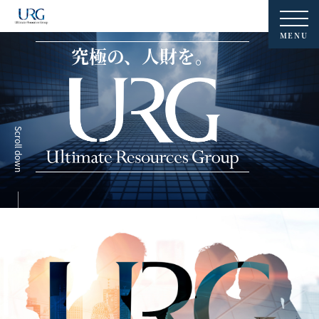
MENU
究極の、人財を。
Scroll down
登録１分。相談は全て無料です。