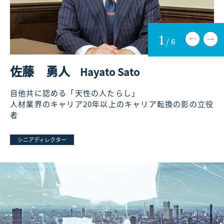
1
/
6
佐藤 勇人
Hayato Sato
自他共に認める「天性の人たらし」
人
人材業界のキャリア20年以上のキャリア転換の影の立役
明
者
シニアディレクター